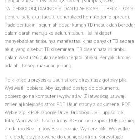
dengan angka prevalensi 6,3 persen (Kompas, 2006).
PATOFISIOLOGI, DIAGNOSIS, DAN KLAFISIKASI TUBERKULOSIS
generalisata akut (acute generalized hematogenic spread).
Pada bentuk ini, sejumlah besar kuman TB masuk dan beredar
dalam darah menuju ke seluruh tubuh. Hal ini dapat
menyebabkan timbulnya manifestasi klinis penyakit TB secara
akut, yang disebut TB diseminata. TB diseminata ini timbul
dalam waktu 2-6 bulan setelah terjadi infeksi. Penyakit kronis
adalah | Resep makanan jepang
Po kliknięciu przycisku Usuń strony otrzymasz gotowy plik.
Wyświetl i pobierz. Aby uzyskać dostęp do dokumentu,
pobierz go na komputer i wyświetl w Z łatwością usuwaj i
zmieniaj kolejność stron PDF. Usuń strony z dokumentu PDF.
Wybierz plik PDF. Google Drive. Dropbox. URL. upuść pliki
tutaj. Wprowadź Usuń strony PDF online i zapisz PDF później.
Za darmo Bez limitów Bezpiecznie. Wybierz pliki. Wszystkie
pliki będą przygotowane do usunięcia stron. Korzystając