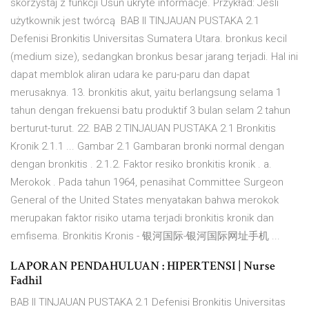
skorzystaj z funkcji Usuń ukryte informacje. Przykład: Jeśli
użytkownik jest twórcą BAB II TINJAUAN PUSTAKA 2.1
Defenisi Bronkitis Universitas Sumatera Utara. bronkus kecil
(medium size), sedangkan bronkus besar jarang terjadi. Hal ini
dapat memblok aliran udara ke paru-paru dan dapat
merusaknya. 13. bronkitis akut, yaitu berlangsung selama 1
tahun dengan frekuensi batu produktif 3 bulan selam 2 tahun
berturut-turut. 22. BAB 2 TINJAUAN PUSTAKA 2.1 Bronkitis
Kronik 2.1.1 ... Gambar 2.1 Gambaran bronki normal dengan
dengan bronkitis . 2.1.2. Faktor resiko bronkitis kronik . a.
Merokok . Pada tahun 1964, penasihat Committee Surgeon
General of the United States menyatakan bahwa merokok
merupakan faktor risiko utama terjadi bronkitis kronik dan
emfisema. Bronkitis Kronis - 银河国际-银河国际网址手机 ...
LAPORAN PENDAHULUAN : HIPERTENSI | Nurse
Fadhil
BAB II TINJAUAN PUSTAKA 2.1 Defenisi Bronkitis Universitas