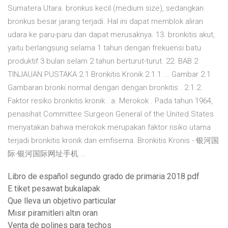
Sumatera Utara. bronkus kecil (medium size), sedangkan
bronkus besar jarang terjadi. Hal ini dapat memblok aliran
udara ke paru-paru dan dapat merusaknya. 13. bronkitis akut,
yaitu berlangsung selama 1 tahun dengan frekuensi batu
produktif 3 bulan selam 2 tahun berturut-turut. 22. BAB 2
TINJAUAN PUSTAKA 2.1 Bronkitis Kronik 2.1.1 ... Gambar 2.1
Gambaran bronki normal dengan dengan bronkitis . 2.1.2.
Faktor resiko bronkitis kronik . a. Merokok . Pada tahun 1964,
penasihat Committee Surgeon General of the United States
menyatakan bahwa merokok merupakan faktor risiko utama
terjadi bronkitis kronik dan emfisema. Bronkitis Kronis - 银河国
际-银河国际网址手机 ...
Libro de español segundo grado de primaria 2018 pdf
E tiket pesawat bukalapak
Que lleva un objetivo particular
Mısır piramitleri altın oran
Venta de polines para techos