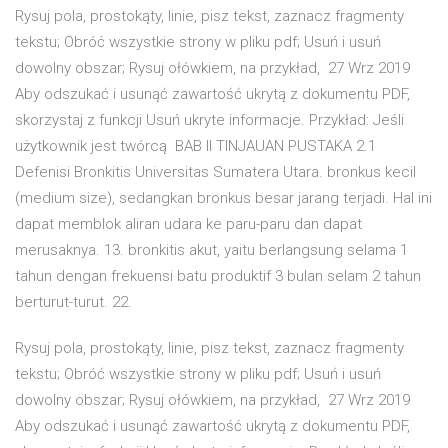
Rysuj pola, prostokąty, linie, pisz tekst, zaznacz fragmenty
tekstu; Obróć wszystkie strony w pliku pdf; Usuń i usuń
dowolny obszar; Rysuj ołówkiem, na przykład, 27 Wrz 2019
Aby odszukać i usunąć zawartość ukrytą z dokumentu PDF,
skorzystaj z funkcji Usuń ukryte informacje. Przykład: Jeśli
użytkownik jest twórcą BAB II TINJAUAN PUSTAKA 2.1
Defenisi Bronkitis Universitas Sumatera Utara. bronkus kecil
(medium size), sedangkan bronkus besar jarang terjadi. Hal ini
dapat memblok aliran udara ke paru-paru dan dapat
merusaknya. 13. bronkitis akut, yaitu berlangsung selama 1
tahun dengan frekuensi batu produktif 3 bulan selam 2 tahun
berturut-turut. 22.
Rysuj pola, prostokąty, linie, pisz tekst, zaznacz fragmenty
tekstu; Obróć wszystkie strony w pliku pdf; Usuń i usuń
dowolny obszar; Rysuj ołówkiem, na przykład, 27 Wrz 2019
Aby odszukać i usunąć zawartość ukrytą z dokumentu PDF,