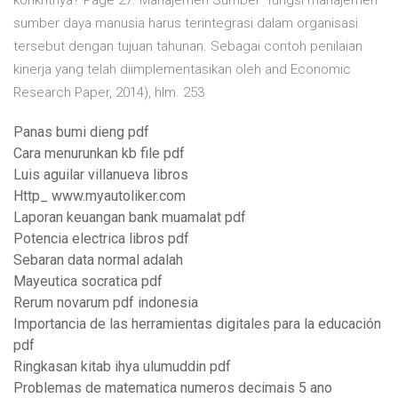
konkritnya? Page 27. Manajemen Sumber fungsi manajemen
sumber daya manusia harus terintegrasi dalam organisasi
tersebut dengan tujuan tahunan. Sebagai contoh penilaian
kinerja yang telah diimplementasikan oleh and Economic
Research Paper, 2014), hlm. 253
Panas bumi dieng pdf
Cara menurunkan kb file pdf
Luis aguilar villanueva libros
Http_ www.myautoliker.com
Laporan keuangan bank muamalat pdf
Potencia electrica libros pdf
Sebaran data normal adalah
Mayeutica socratica pdf
Rerum novarum pdf indonesia
Importancia de las herramientas digitales para la educación
pdf
Ringkasan kitab ihya ulumuddin pdf
Problemas de matematica numeros decimais 5 ano