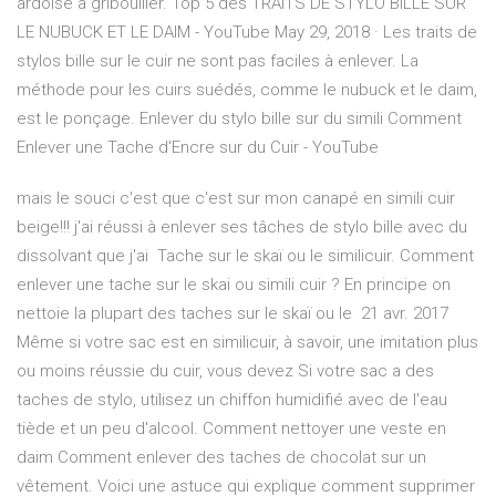
ardoise à gribouiller. Top 5 des TRAITS DE STYLO BILLE SUR
LE NUBUCK ET LE DAIM - YouTube May 29, 2018 · Les traits de
stylos bille sur le cuir ne sont pas faciles à enlever. La
méthode pour les cuirs suédés, comme le nubuck et le daim,
est le ponçage. Enlever du stylo bille sur du simili Comment
Enlever une Tache d'Encre sur du Cuir - YouTube
mais le souci c'est que c'est sur mon canapé en simili cuir
beige!!! j'ai réussi à enlever ses tâches de stylo bille avec du
dissolvant que j'ai Tache sur le skaï ou le similicuir. Comment
enlever une tache sur le skai ou simili cuir ? En principe on
nettoie la plupart des taches sur le skaï ou le 21 avr. 2017
Même si votre sac est en similicuir, à savoir, une imitation plus
ou moins réussie du cuir, vous devez Si votre sac a des
taches de stylo, utilisez un chiffon humidifié avec de l'eau
tiède et un peu d'alcool. Comment nettoyer une veste en
daim Comment enlever des taches de chocolat sur un
vêtement. Voici une astuce qui explique comment supprimer