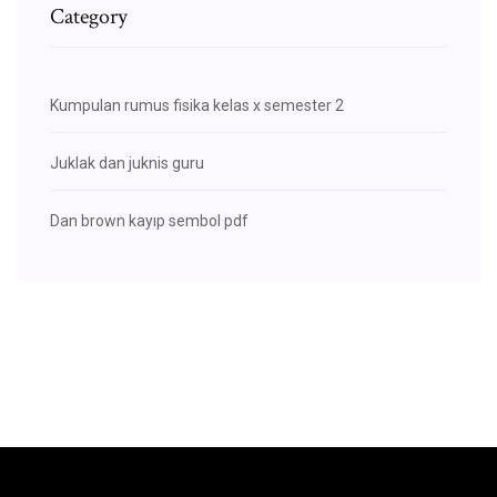
Category
Kumpulan rumus fisika kelas x semester 2
Juklak dan juknis guru
Dan brown kayıp sembol pdf