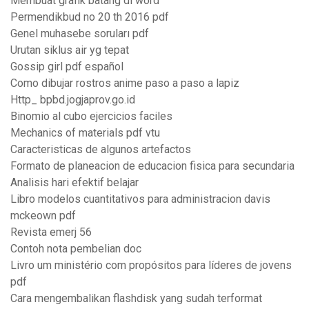
Membuat grafik batang di word
Permendikbud no 20 th 2016 pdf
Genel muhasebe soruları pdf
Urutan siklus air yg tepat
Gossip girl pdf español
Como dibujar rostros anime paso a paso a lapiz
Http_ bpbd.jogjaprov.go.id
Binomio al cubo ejercicios faciles
Mechanics of materials pdf vtu
Caracteristicas de algunos artefactos
Formato de planeacion de educacion fisica para secundaria
Analisis hari efektif belajar
Libro modelos cuantitativos para administracion davis
mckeown pdf
Revista emerj 56
Contoh nota pembelian doc
Livro um ministério com propósitos para líderes de jovens
pdf
Cara mengembalikan flashdisk yang sudah terformat