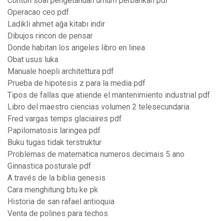
Contoh soal pengetahuan umum perbankan pdf
Operacao ceo pdf
Ladikli ahmet ağa kitabı indir
Dibujos rincon de pensar
Donde habitan los angeles libro en linea
Obat usus luka
Manuale hoepli architettura pdf
Prueba de hipotesis z para la media pdf
Tipos de fallas que atiende el mantenimiento industrial pdf
Libro del maestro ciencias volumen 2 telesecundaria
Fred vargas temps glaciaires pdf
Papilomatosis laringea pdf
Buku tugas tidak terstruktur
Problemas de matematica numeros decimais 5 ano
Ginnastica posturale pdf
A través de la biblia genesis
Cara menghitung btu ke pk
Historia de san rafael antioquia
Venta de polines para techos