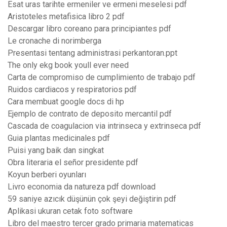
Esat uras tarihte ermeniler ve ermeni meselesi pdf
Aristoteles metafisica libro 2 pdf
Descargar libro coreano para principiantes pdf
Le cronache di norimberga
Presentasi tentang administrasi perkantoran.ppt
The only ekg book youll ever need
Carta de compromiso de cumplimiento de trabajo pdf
Ruidos cardiacos y respiratorios pdf
Cara membuat google docs di hp
Ejemplo de contrato de deposito mercantil pdf
Cascada de coagulacion via intrinseca y extrinseca pdf
Guia plantas medicinales pdf
Puisi yang baik dan singkat
Obra literaria el señor presidente pdf
Koyun berberi oyunları
Livro economia da natureza pdf download
59 saniye azıcık düşünün çok şeyi değiştirin pdf
Aplikasi ukuran cetak foto software
Libro del maestro tercer grado primaria matematicas