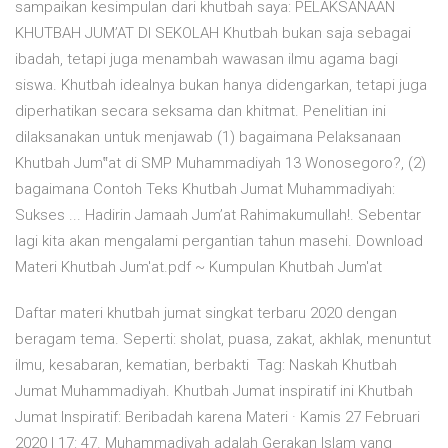
sampaikan kesimpulan dari khutbah saya: PELAKSANAAN
KHUTBAH JUM’AT DI SEKOLAH Khutbah bukan saja sebagai
ibadah, tetapi juga menambah wawasan ilmu agama bagi
siswa. Khutbah idealnya bukan hanya didengarkan, tetapi juga
diperhatikan secara seksama dan khitmat. Penelitian ini
dilaksanakan untuk menjawab (1) bagaimana Pelaksanaan
Khutbah Jum‟at di SMP Muhammadiyah 13 Wonosegoro?, (2)
bagaimana Contoh Teks Khutbah Jumat Muhammadiyah:
Sukses ...
Hadirin Jamaah Jum’at Rahimakumullah!. Sebentar
lagi kita akan mengalami pergantian tahun masehi. Download
Materi Khutbah Jum'at.pdf ~ Kumpulan Khutbah Jum'at
Daftar materi khutbah jumat singkat terbaru 2020 dengan
beragam tema. Seperti: sholat, puasa, zakat, akhlak, menuntut
ilmu, kesabaran, kematian, berbakti Tag: Naskah Khutbah
Jumat Muhammadiyah. Khutbah Jumat inspiratif ini Khutbah
Jumat Inspiratif: Beribadah karena Materi · Kamis 27 Februari
2020 | 17: 47. Muhammadiyah adalah Gerakan Islam yang