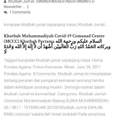
Khutbah Jum’at : RAMADHAN BERTABUR HIKMAH | e-
Newsletter ...
1 Comments
kumpulan khutbah jumat sepanjang masa | Khutbah Jumat ...
Khutbah Muhammadiyah Covid-19 Comanad Center
(MCCC) Khutbah Pertama السلام عليكم ورحمة الله
وبركاته الحَمْدُ اللهِ رَبِّ الْعَالَمِيْن أَشْهَدُ أَن لاَّ إِلَهَ إِلاَّ الله وَحْدَهُ
لَا
Tagged kumpulan khutbah jumat sepanjang masa. Home.
Pondasi Agama. Pohon Keimanan. Minan. June 24, 2011.
Pondasi Agama. 8 Comments. Khutbah Jumat ini menjelaskan
tentang peranan dan pengaruh keimanan seorang hamba
dalam kehidupan seorang muslim. Semoga nasihat dalam
khutbah Jumat ini bermanfaat. Categories. Khutbah Jum'at -
Universitas Muhammadiyah Malang SUARA MUHAMMADIYAH
03 / 98 | 1 - 15 FEBRUARI 201333 Khutbah Jum'at DAHLAN
RAMLI mencari 'wajaha llah' lewat sedekah Pada umumnya,