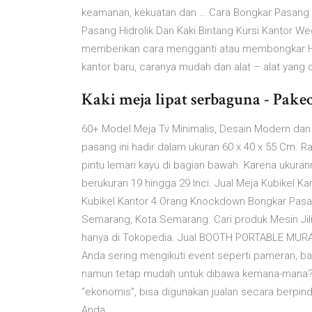
keamanan, kekuatan dan … Cara Bongkar Pasang Hi
Pasang Hidrolik Dan Kaki Bintang Kursi Kantor We
memberikan cara mengganti atau membongkar Hidr
kantor baru, caranya mudah dan alat – alat yang
Kaki meja lipat serbaguna - Pake
60+ Model Meja Tv Minimalis, Desain Modern dan
pasang ini hadir dalam ukuran 60 x 40 x 55 Cm. Ra
pintu lemari kayu di bagian bawah. Karena ukura
berukuran 19 hingga 29 Inci. Jual Meja Kubikel K
Kubikel Kantor 4 Orang Knockdown Bongkar Pasan
Semarang, Kota Semarang. Cari produk Mesin Jili
hanya di Tokopedia. Jual BOOTH PORTABLE MURAH
Anda sering mengikuti event seperti pameran, ba
namun tetap mudah untuk dibawa kemana-mana? A
“ekonomis”, bisa digunakan jualan secara berpin
Anda.