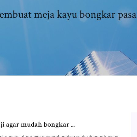
mbuat meja kayu bongkar pas
i agar mudah bongkar ...
lai usaha,atau ingin mengembangkan usaha dengan konsep