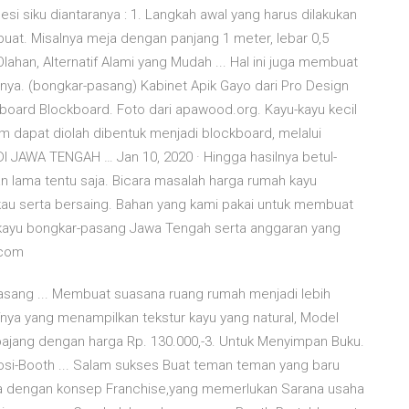
 siku diantaranya : 1. Langkah awal yang harus dilakukan
buat. Misalnya meja dengan panjang 1 meter, lebar 0,5
Olahan, Alternatif Alami yang Mudah ... Hal ini juga membuat
innya. (bongkar-pasang) Kabinet Apik Gayo dari Pro Design
oard Blockboard. Foto dari apawood.org. Kayu-kayu kecil
cm dapat diolah dibentuk menjadi blockboard, melalui
AWA TENGAH … Jan 10, 2020 · Hingga hasilnya betul-
n lama tentu saja. Bicara masalah harga rumah kayu
kau serta bersaing. Bahan yang kami pakai untuk membuat
kayu bongkar-pasang Jawa Tengah serta anggaran yang
.com
Pasang ... Membuat suasana ruang rumah menjadi lebih
fnya yang menampilkan tekstur kayu yang natural, Model
dipajang dengan harga Rp. 130.000,-3. Untuk Menyimpan Buku.
si-Booth ... Salam sukses Buat teman teman yang baru
a dengan konsep Franchise,yang memerlukan Sarana usaha