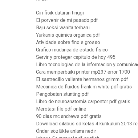
Ciri fisik dataran tinggi
El porvenir de mi pasado pdf
Baju seksi wanita terbaru
Yurkanis quimica organica pdf
Atividade sobre fino e grosso
Grafico mudança de estado fisico
Servir y proteger capitulo de hoy 495
Libro tecnologias de la informacion y comunicac
Cara memperbaiki printer mp237 error 1700
El sastrecillo valiente hermanos grimm pdf
Mecanica de fluidos frank m white pdf gratis
Pengobatan stunting pdf
Libro de neuroanatomia carpenter pdf gratis
Merotasi file pdf online
90 dias mc andrews pdf gratis
Download silabus sd kelas 4 kurikulum 2013 re
Önder sözlükte anlamı nedir