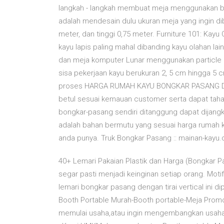
langkah - langkah membuat meja menggunakan besi
adalah mendesain dulu ukuran meja yang ingin di
meter, dan tinggi 0,75 meter. Furniture 101: Kayu 
kayu lapis paling mahal dibanding kayu olahan la
dan meja komputer Lunar menggunakan particle b
sisa pekerjaan kayu berukuran 2, 5 cm hingga 5 
proses HARGA RUMAH KAYU BONGKAR PASANG DI J
betul sesuai kemauan customer serta dapat taha
bongkar-pasang sendiri ditanggung dapat dijang
adalah bahan bermutu yang sesuai harga rumah 
anda punya. Truk Bongkar Pasang :: mainan-kayu
40+ Lemari Pakaian Plastik dan Harga (Bongkar 
segar pasti menjadi keinginan setiap orang. Moti
lemari bongkar pasang dengan tirai vertical ini 
Booth Portable Murah-Booth portable-Meja Promo
memulai usaha,atau ingin mengembangkan usah