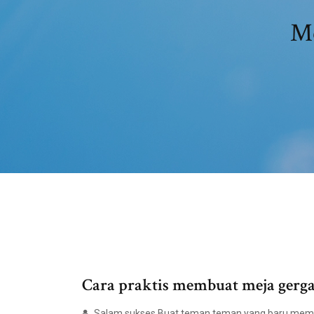
Me
Cara praktis membuat meja gergaj
Salam sukses Buat teman teman yang baru memu