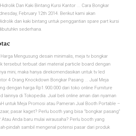
drolik Dan Kaki Bintang Kursi Kantor ... Cara Bongkar
dnesday, February 12th 2014. Berikut kami akan
olik dan kaki bintang untuk penggantian spare part kursi
 dibutuhkn sederhana.
otac
 Harga Mengusung desain minimalis, meja tv bongkar
k tersebut terbuat dari material particle board dengan
nnya mini, maka hanya direkomendasikan untuk tv led
antor 4 Orang Knockdown Bongkar Pasang ... Jual Meja
g dengan harga Rp1.900.000 dari toko online Furniture
d lainnya di Tokopedia. Jual beli online aman dan nyaman
 untuk Meja Promosi atau Pameran Jual Booth Portable –
zaar, pasar kaget? Perlu booth yang bisa “bongkar pasang”
tau Anda baru mulai wirausaha? Perlu booth yang
dah-pindah sambil mengenal potensi pasar dari produk