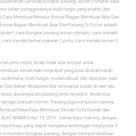
ja pameran,Gerobak bongkar pasang. Booth Portable saat
rena selain penggunaanya multi fungsi yang praktis dan
nd Cara Membuat Miniatur Bonsai Bagian Membuat Akar Dan
 Bonsai Bagian Membuat Akar Dan Pasang Di Pot ini adalah
puler!, cara bongkar pasang lemari olympic, cara merakit
, cara merakit lemari pakaian 2 pintu, cara merakit lemari 2
at pintu mobil, tetapi tidak ada tempat untuk
mbuat sendiri kaki meja lipat yang bisa dirubah-rubah
at sederhana, multi fungsi, mudah dibuat dan disimpan saat
 Dari Bahan Multipleks Bila semuanya sudah di rakit lalu
sesui ukurannya lalu pasang pintu tersebut. Anda bisa
 dengan sebuah cermin. Pasang juga komponen lainnya
ra Membuat Meja Kayu Membuat Sendiri Sofa Rumah dari
LAT ANIMASI Apr 19, 2014 · bahan kayu mahony, dengan
engsel kayu yang dapat mengatur kemiringan meja pada 3
alam konstruksi bongkas pasang, dengan mempertahankan