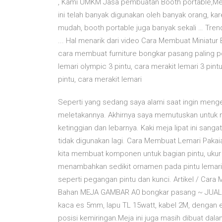
, Kami UMKM Jasa pembuatan Booth portable,Me
ini telah banyak digunakan oleh banyak orang, ka
mudah, booth portable juga banyak sekali … Tre
... Hal menarik dari video Cara Membuat Miniatur
cara membuat furniture bongkar pasang paling po
lemari olympic 3 pintu, cara merakit lemari 3 pintu
pintu, cara merakit lemari
Seperti yang sedang saya alami saat ingin mengec
meletakannya. Akhirnya saya memutuskan untuk me
ketinggian dan lebarnya. Kaki meja lipat ini sang
tidak digunakan lagi. Cara Membuat Lemari Pakaian
kita membuat komponen untuk bagian pintu, ukur 
menambahkan sedikit ornamen pada pintu lemari
seperti pegangan pintu dan kunci. Artikel / Ca
Bahan MEJA GAMBAR A0 bongkar pasang ~ JUAL A
kaca es 5mm, lapu TL 15watt, kabel 2M, dengan 
posisi kemiringan.Meja ini juga masih dibuat d