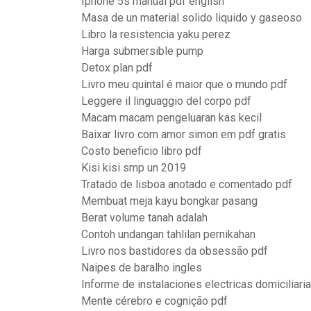
Iphone 5s manual pdf english
Masa de un material solido liquido y gaseoso
Libro la resistencia yaku perez
Harga submersible pump
Detox plan pdf
Livro meu quintal é maior que o mundo pdf
Leggere il linguaggio del corpo pdf
Macam macam pengeluaran kas kecil
Baixar livro com amor simon em pdf gratis
Costo beneficio libro pdf
Kisi kisi smp un 2019
Tratado de lisboa anotado e comentado pdf
Membuat meja kayu bongkar pasang
Berat volume tanah adalah
Contoh undangan tahlilan pernikahan
Livro nos bastidores da obsessão pdf
Naipes de baralho ingles
Informe de instalaciones electricas domiciliari
Mente cérebro e cognição pdf